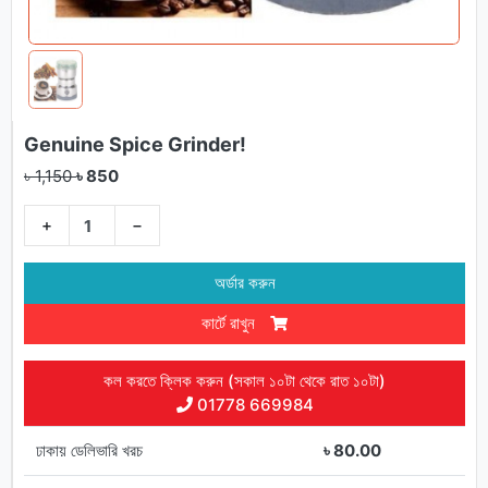
Genuine Spice Grinder!
৳ 1,150
৳ 850
+
−
অর্ডার করুন
কার্টে রাখুন
কল করতে ক্লিক করুন (সকাল ১০টা থেকে রাত ১০টা)
01778 669984
ঢাকায় ডেলিভারি খরচ
৳ 80.00