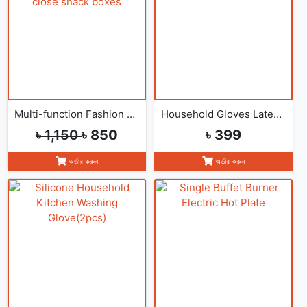
Multi-function Fashion Flowers rotate open and close snack boxes
Household Gloves Latex free cleaning Gloves(2pcs)
৳ 1,150
৳ 850
৳ 399
অর্ডার করুন
অর্ডার করুন