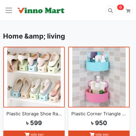
0
0
Home &amp; living
Plastic Storage Shoe Rack Adjustable Durable Shoe Shelf Organizer (4pcs)
Plastic Corner Triangle Shelf(2pcs)
৳ 599
৳ 950
অর্ডার করুন
অর্ডার করুন